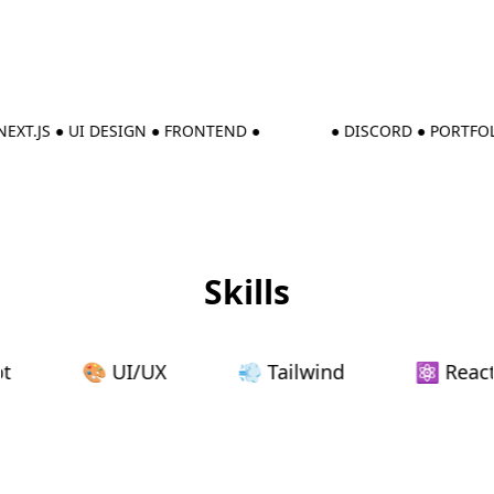
EXT.JS ● UI DESIGN ● FRONTEND ●
● DISCORD ● PORTFOLI
Skills
t
🎨 UI/UX
💨 Tailwind
⚛ React