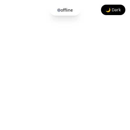
🌙 Dark
offline